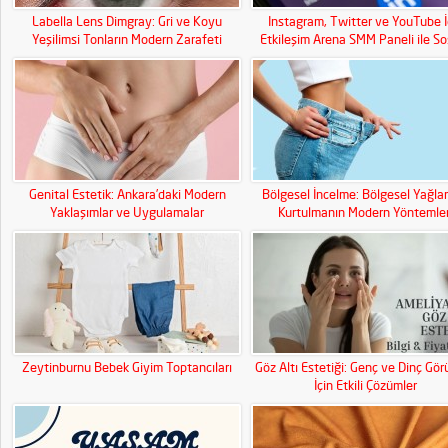
Labella Lens Dimgray: Gri ve Koyu
Instagram, Twitter ve YouTube İ
Yeşilimsi Tonların Modern Zarafeti
Etkileşim Arena SMM Paneli ile So
Medya Gücünüzü Artırın!
Genital Estetik: Ankara’daki Modern
Bölgesel İncelme: Bölgesel Yağla
Yaklaşımlar ve Uygulamalar
Kurtulmanın Modern Yöntemler
Zeytinburnu Bebek Giyim Toptancıları
Göz Altı Estetiği: Genç ve Dinç Gö
İçin Etkili Çözümler