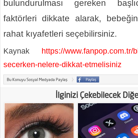
bulundurulması gereken başlı
faktörleri dikkate alarak, bebeğ
rahat kıyafetleri seçebilirsiniz.
Kaynak
https://www.fanpop.com.tr/bl
secerken-nelere-dikkat-etmelisiniz
Bu Konuyu Sosyal Medyada Paylaş
İlginizi Çekebilecek Diğ