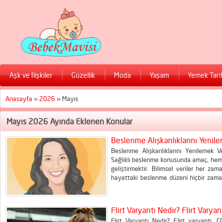
Aşk ve İlişkiler
Güzellik
Moda
Yaşam
Yemek Tarif
Anasayfa
»
2026
»
Mayıs
Mayıs 2026 Ayında Eklenen Konular
Beslenme Alışkanlıklarını Yenil
Beslenme Alışkanlıklarını Yenilemek V
Sağlıklı beslenme konusunda amaç, hem i
geliştirmektir. Bilimsel veriler her za
hayattaki beslenme düzeni hiçbir zama
Her yılın başında birçok insan beslenme,
Kilo verme hedefleri, yeni diyetler...
Flirt Varyantı Nedir? Flirt Varyant
Flirt Varyantı Nedir? Flirt varyantı