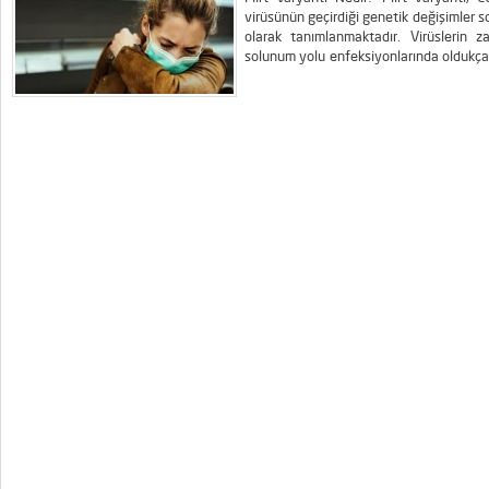
virüsünün geçirdiği genetik değişimler s
olarak tanımlanmaktadır. Virüslerin 
solunum yolu enfeksiyonlarında oldukça 
hızını, bağışıklık sisteminden kaçab
etkileyebilir. Flirt varyantı da Omic
değerlendirilmektedir....