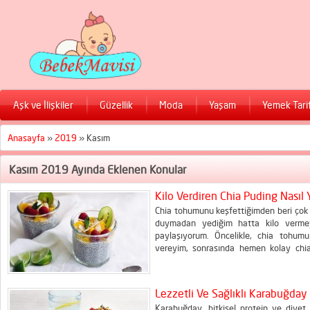
Aşk ve İlişkiler
Güzellik
Moda
Yaşam
Yemek Tarif
Anasayfa
»
2019
»
Kasım
Kasım 2019 Ayında Eklenen Konular
Kilo Verdiren Chia Puding Nasıl Y
Chia tohumunu keşfettiğimden beri çok l
duymadan yediğim hatta kilo vermey
paylaşıyorum. Öncelikle, chia tohumu
vereyim, sonrasında hemen kolay chia 
yakmayı ve metabolizmayı hızlandırır. Pr
yakar. Lif içerir: Kabızlığı, sindirim zorluğ
Lezzetli Ve Sağlıklı Karabuğday K
Karabuğday, bitkisel protein ve diyet li