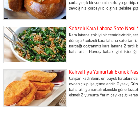
çorbayı, şık bir sunumla sofraya getirip, 
sevdiğiniz çorbayı bildiğiniz şekilde piş
veya satın alabilirsiniz. Üstü kısmından 
açın. Ardından ekmeğin iç...
Sebzeli Kara Lahana Sote Nasıl Y
Kara lahana çok iyi bir temizleyicidir, s
dönüşür! Sebzeli kara lahana sote tarifi,
bardağı doğranmış kara lahana 2 tatlı ka
baharatlar Havuç, kabak gibi istediği
lahanayı doğrayıp tencereye alın ve üze
Ocaktan indirmeden önce baharatları ekle
Kahvaltıya Yumurtalı Ekmek Nasıl
Çalışan kadınların, en büyük hatalarınd
evden çıkıp işe gitmeleridir. Oysaki, Güze
baharatlı yumurtalı ekmekle güne lezzetli
ekmek 2 yumurta Yarım çay kaşığı karabi
biber Tuz Zeytinyağı Hazırlanışı, Yumurta
toz biber ve tuzu ekleyip çırpın. Ekmek di