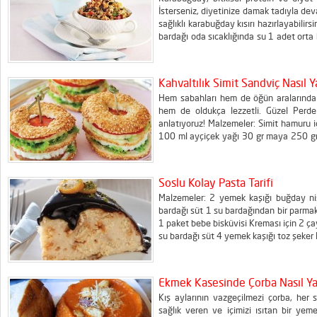
İsterseniz, diyetinize damak tadıyla deva
sağlıklı karabuğday kısırı hazırlayabili
bardağı oda sıcaklığında su 1 adet ort
kaşığı zeytinyağı 1 yemek kaşığı domates
Kahvaltılık Simit Sandviç Nasıl Ya
Hem sabahları hem de öğün aralarında 
hem de oldukça lezzetli. Güzel Perde 
anlatıyoruz! Malzemeler: Simit hamuru 
100 ml ayçiçek yağı 30 gr maya 250 gr
peynir 125 gr kaşar peyniri Mayonez Dom
bir...
Soslu Kolay Pasta Tarifi
Malzemeler: 2 yemek kaşığı buğday niş
bardağı süt 1 su bardağından bir parma
1 paket bebe bisküvisi Kreması için 2 ç
su bardağı süt 4 yemek kaşığı toz şeker H
Ekmek Kasesinde Çorba Nasıl Yap
Kış aylarının vazgeçilmezi çorba, he
sağlık veren ve içimizi ısıtan bir yem