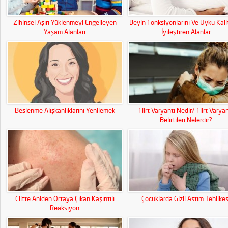
Zihinsel Aşırı Yüklenmeyi Engelleyen
Beyin Fonksiyonlarını Ve Uyku Kali
Yaşam Alanları
İyileştiren Alanlar
Beslenme Alışkanlıklarını Yenilemek
Flirt Varyantı Nedir? Flirt Varyan
Belirtileri Nelerdir?
Ciltte Aniden Ortaya Çıkan Kaşıntılı
Çocuklarda Gizli Astım Tehlikes
Reaksiyon