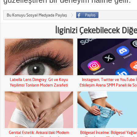
güzelleştiren bir deneyim haline gelir.
Bu Konuyu Sosyal Medyada Paylaş
İlginizi Çekebilecek Diğ
Labella Lens Dimgray: Gri ve Koyu
Instagram, Twitter ve YouTube İ
Yeşilimsi Tonların Modern Zarafeti
Etkileşim Arena SMM Paneli ile So
Medya Gücünüzü Artırın!
Genital Estetik: Ankara’daki Modern
Bölgesel İncelme: Bölgesel Yağla