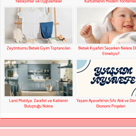
Yaklaşımlar ve Uygulamalar
Kurtulmanın Modern Yöntemler
Zeytinburnu Bebek Giyim Toptancıları
Bebek Kıyafeti Seçerken Nelere D
Etmeliyiz?
Land Mobilya: Zarafet ve Kalitenin
Yaşam Ayavefe’nin Sıfır Atık ve Dö
Buluştuğu Nokta
Ekonomi Projeleri