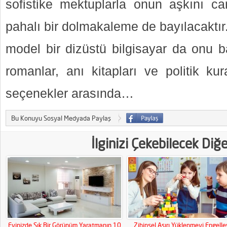
sofistike mektuplarla onun aşkını canl
pahalı bir dolmakaleme de bayılacaktır
model bir dizüstü bilgisayar da onu baş
romanlar, anı kitapları ve politik ku
seçenekler arasında…
Bu Konuyu Sosyal Medyada Paylaş
İlginizi Çekebilecek Diğ
Evinizde Şık Bir Görünüm Yaratmanın 10
Zihinsel Aşırı Yüklenmeyi Engell