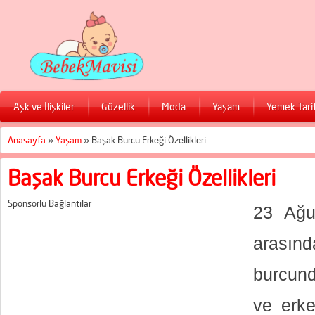
Aşk ve İlişkiler
Güzellik
Moda
Yaşam
Yemek Tarif
Anasayfa
»
Yaşam
»
Başak Burcu Erkeği Özellikleri
Başak Burcu Erkeği Özellikleri
Sponsorlu Bağlantılar
2
3 Ağus
arası
burcund
ve erkeğ