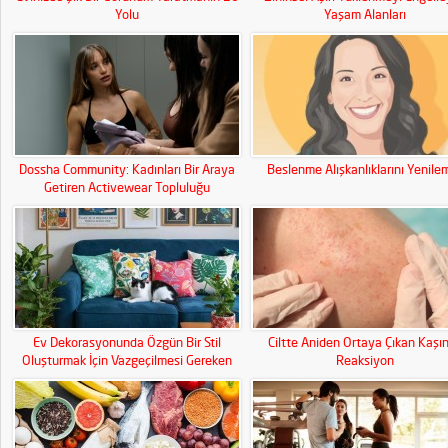
Yolu
Yaşam Alanları
Dossha Community: Kadınları Bir Araya
Beslenme Alışkanlıklarını Yenile
Getiren Activewear Topluluğu
Ev Dekorasyonunda Özgün Bir Stil
Ciltte Aniden Ortaya Çıkan Kaşınt
Oluşturmak İçin Vazgeçilmesi Gereken
Reaksiyon
Parçalar