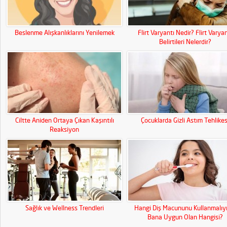
Beslenme Alışkanlıklarını Yenilemek
Flirt Varyantı Nedir? Flirt Varyan
Belirtileri Nelerdir?
Ciltte Aniden Ortaya Çıkan Kaşıntılı
Çocuklarda Gizli Astım Tehlikes
Reaksiyon
Sağlık ve Wellness Trendleri
Hangi Diş Macununu Kullanmalıy
Bana Uygun Olan Hangisi?