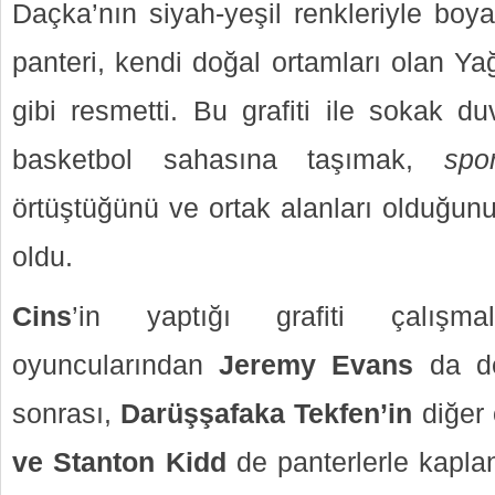
Daçka’nın siyah-yeşil renkleriyle boy
panteri, kendi doğal ortamları olan Y
gibi resmetti. Bu grafiti ile sokak d
basketbol sahasına taşımak,
spo
örtüştüğünü ve ortak alanları olduğun
oldu.
Cins
’in yaptığı grafiti çalışm
oyuncularından
Jeremy Evans
da de
sonrası,
Darüşşafaka Tekfen’in
diğer
ve Stanton Kidd
de panterlerle kapl