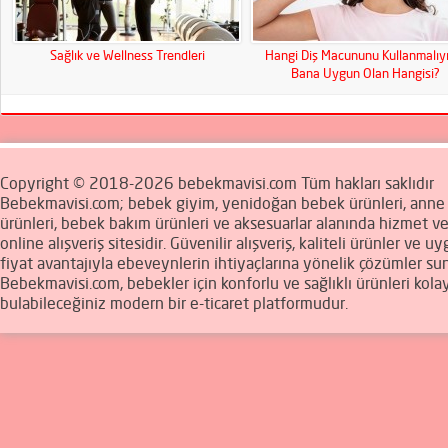
Sağlık ve Wellness Trendleri
Hangi Diş Macununu Kullanmalıy
Bana Uygun Olan Hangisi?
Copyright © 2018-2026 bebekmavisi.com Tüm hakları saklıdır
Bebekmavisi.com; bebek giyim, yenidoğan bebek ürünleri, ann
ürünleri, bebek bakım ürünleri ve aksesuarlar alanında hizmet v
online alışveriş sitesidir. Güvenilir alışveriş, kaliteli ürünler ve u
fiyat avantajıyla ebeveynlerin ihtiyaçlarına yönelik çözümler sun
Bebekmavisi.com, bebekler için konforlu ve sağlıklı ürünleri kola
bulabileceğiniz modern bir e-ticaret platformudur.