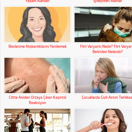
Yaşam Alanları
İyileştiren Alanlar
Beslenme Alışkanlıklarını Yenilemek
Flirt Varyantı Nedir? Flirt Varyan
Belirtileri Nelerdir?
Ciltte Aniden Ortaya Çıkan Kaşıntılı
Çocuklarda Gizli Astım Tehlikes
Reaksiyon