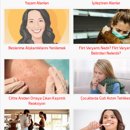
Yaşam Alanları
İyileştiren Alanlar
Beslenme Alışkanlıklarını Yenilemek
Flirt Varyantı Nedir? Flirt Varyan
Belirtileri Nelerdir?
Ciltte Aniden Ortaya Çıkan Kaşıntılı
Çocuklarda Gizli Astım Tehlikes
Reaksiyon