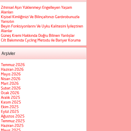
Zihinsel Aşırı Yüklenmeyi Engelleyen Yaşam
Alanları
Kişisel Kimliğinizi Ve Bilinçaltınızı Gardırobunuzla
Yansıtın
Beyin Fonksiyonlarını Ve Uyku Kalitesini İyileştiren
Alanlar
Güneş Kremi Hakkında Doğru Bilinen Yanlışlar
Cilt Bakımında Cycling Metodu ile Bariyer Koruma
Arşivler
Temmuz 2026
Haziran 2026
Mayıs 2026
Nisan 2026
Mart 2026
Şubat 2026
Ocak 2026
Aralık 2025
Kasım 2025
Ekim 2025
Eylül 2025
Ağustos 2025
Temmuz 2025
Haziran 2025
Mayıs 2025