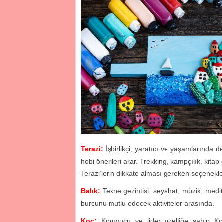
Terazi:
İşbirlikçi, yaratıcı ve yaşamlarında
hobi önerileri arar. Trekking, kampçılık, kita
Terazi’lerin dikkate alması gereken seçenekl
Balık:
Tekne gezintisi, seyahat, müzik, medita
burcunu mutlu edecek aktiviteler arasında.
Koç:
Koruyucu ve lider özelliğe sahip Koç’