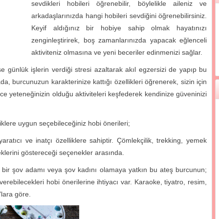
sevdikleri hobileri öğrenebilir, böylelikle aileniz ve
arkadaşlarınızda hangi hobileri sevdiğini öğrenebilirsiniz.
Keyif aldığınız bir hobiye sahip olmak hayatınızı
zenginleştirirek, boş zamanlarınızda yapacak eğlenceli
aktiviteniz olmasına ve yeni beceriler edinmenizi sağlar.
günlük işlerin verdiği stresi azaltarak akıl egzersizi de yapıp bu
a, burcunuzun karakterinize kattığı özellikleri öğrenerek, sizin için
e yeteneğinizin olduğu aktiviteleri keşfederek kendinize güveninizi
iklere uygun seçebileceğiniz hobi önerileri;
ratıcı ve inatçı özelliklere sahiptir. Çömlekçilik, trekking, yemek
neklerini göstereceği seçenekler arasında.
ğal bir şov adamı veya şov kadını olamaya yatkın bu ateş burcunun;
erebilecekleri hobi önerilerine ihtiyacı var. Karaoke, tiyatro, resim,
’lara göre.