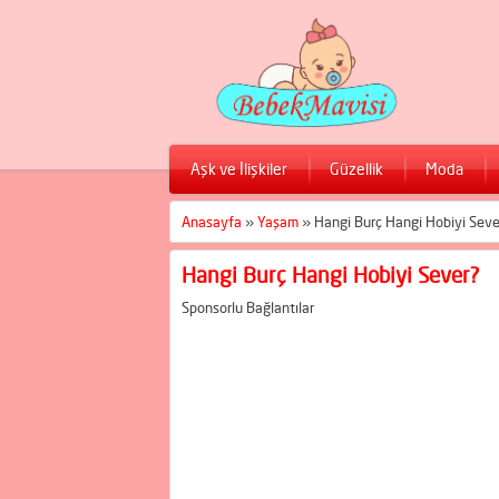
Aşk ve İlişkiler
Güzellik
Moda
Anasayfa
»
Yaşam
»
Hangi Burç Hangi Hobiyi Seve
Hangi Burç Hangi Hobiyi Sever?
Sponsorlu Bağlantılar