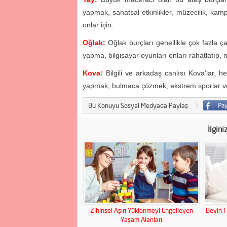
yapmak, sanatsal etkinlikler, müzecilik, ka
onlar için.
Oğlak:
Oğlak burçları genellikle çok fazla çalı
yapma, bilgisayar oyunları onları rahatlatıp,
Kova:
Bilgili ve arkadaş canlısı Kova’lar, h
yapmak, bulmaca çözmek, ekstrem sporlar ve y
Bu Konuyu Sosyal Medyada Paylaş
İlgini
Zihinsel Aşırı Yüklenmeyi Engelleyen
Beyin F
Yaşam Alanları