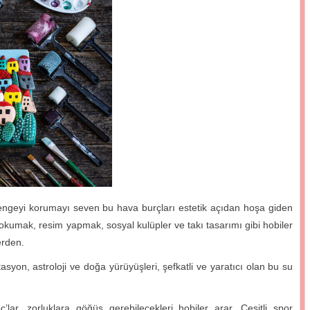
 dengeyi korumayı seven bu hava burçları estetik açıdan hoşa giden
p okumak, resim yapmak, sosyal kulüpler ve takı tasarımı gibi hobiler
erden.
syon, astroloji ve doğa yürüyüşleri, şefkatli ve yaratıcı olan bu su
lar, zorluklara göğüs gerebilecekleri hobiler arar. Çeşitli spor