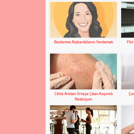
Beslenme Alışkanlıklarını Yenilemek
Flir
Ciltte Aniden Ortaya Çıkan Kaşıntılı
Çoc
Reaksiyon