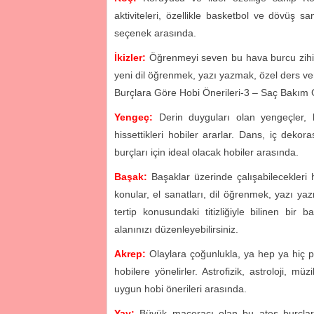
aktiviteleri, özellikle basketbol ve dövüş sa
seçenek arasında.
İkizler:
Öğrenmeyi seven bu hava burcu zihinsel 
yeni dil öğrenmek, yazı yazmak, özel ders ver
Burçlara Göre Hobi Önerileri-3 – Saç Bakım 
Yengeç:
Derin duyguları olan yengeçler, b
hissettikleri hobiler ararlar. Dans, iç dekor
burçları için ideal olacak hobiler arasında.
Başak:
Başaklar üzerinde çalışabilecekleri 
konular, el sanatları, dil öğrenmek, yazı y
tertip konusundaki titizliğiyle bilinen bir
alanınızı düzenleyebilirsiniz.
Akrep:
Olaylara çoğunlukla, ya hep ya hiç pe
hobilere yönelirler. Astrofizik, astroloji,
uygun hobi önerileri arasında.
Yay:
Büyük maceracı olan bu ateş burçları, 