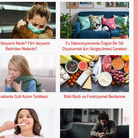
t Varyantı Nedir? Flirt Varyantı
Ev Dekorasyonunda Özgün Bir Stil
Belirtileri Nelerdir?
Oluşturmak İçin Vazgeçilmesi Gereken
Parçalar
uklarda Gizli Astım Tehlikesi
Bitki Bazlı ve Fonksiyonel Beslenme