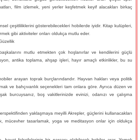
natları, film izlemek, yeni yerler keşfetmek keyif alacakları birkaç
çeşitliliklerini gösterebilecekleri hobilerde iyidir. Kitap kulüpleri,
mek gibi aktiviteler onları oldukça mutlu eder.
Güzellik
aşkalarını mutlu etmekten çok hoşlanırlar ve kendilerini güçlü
asyon, antika toplama, ahşap işleri, hayır amaçlı etkinlikler, bu su
hobiler arayan toprak burçlarındandır. Hayvan hakları veya politik
azmak ve bahçıvanlık seçenekleri tam onlara göre. Ayrıca düzen ve
 başak burcuysanız, boş vakitlerinizde evinizi, odanızı ve çalışma
rspektifinden yaklaşmaya meyilli Akrepler, güçlerini kullanacakları
 müzik, mücevher tasarlamak, yoga ve meditasyon onlar için oldukça
hayat felsefelerinin bir parçası olabilecek hobiler arar. Yemek