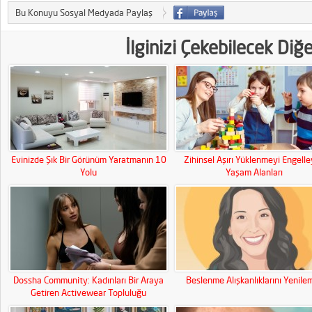
Bu Konuyu Sosyal Medyada Paylaş
İlginizi Çekebilecek Diğ
Evinizde Şık Bir Görünüm Yaratmanın 10
Zihinsel Aşırı Yüklenmeyi Engell
Yolu
Yaşam Alanları
Dossha Community: Kadınları Bir Araya
Beslenme Alışkanlıklarını Yenile
Getiren Activewear Topluluğu