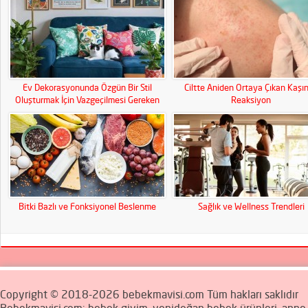
Ev Dekorasyonunda Özgün Bir Stil
Ciltte Aniden Ortaya Çıkan Kaşınt
Oluşturmak İçin Vazgeçilmesi Gereken
Reaksiyon
Parçalar
Bitki Bazlı ve Fonksiyonel Beslenme
Sağlık ve Wellness Trendleri
Copyright © 2018-2026 bebekmavisi.com Tüm hakları saklıdır