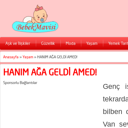
Aşk ve İlişkiler
Güzellik
Moda
Yaşam
Yemek Tarif
Anasayfa
»
Yaşam
»
HANIM AĞA GELDİ AMED!
HANIM AĞA GELDİ AMED!
Sponsorlu Bağlantılar
Genç i
tekrard
bilben 
Van sev