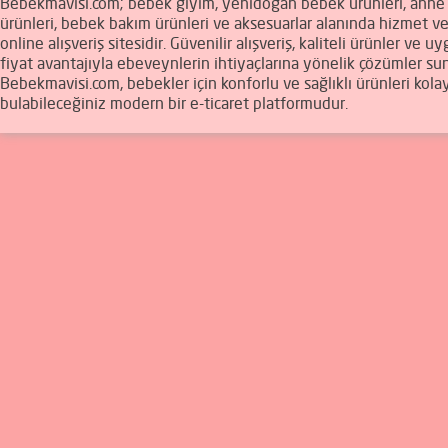
Bebekmavisi.com; bebek giyim, yenidoğan bebek ürünleri, ann
ürünleri, bebek bakım ürünleri ve aksesuarlar alanında hizmet v
online alışveriş sitesidir. Güvenilir alışveriş, kaliteli ürünler ve u
fiyat avantajıyla ebeveynlerin ihtiyaçlarına yönelik çözümler sun
Bebekmavisi.com, bebekler için konforlu ve sağlıklı ürünleri kola
bulabileceğiniz modern bir e-ticaret platformudur.