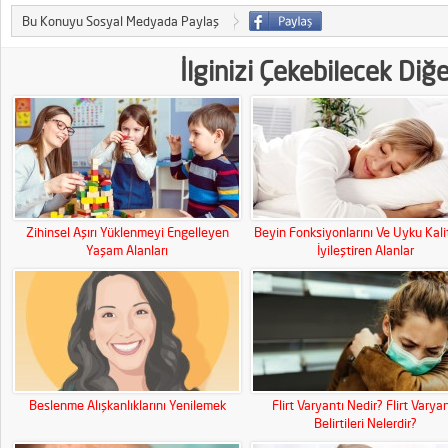
Bu Konuyu Sosyal Medyada Paylaş
İlginizi Çekebilecek Diğ
Zihinsel Aşırı Yüklenmeyi Engelleyen
Beyin Fonksiyonlarını Ve Uyku Kali
Yaşam Alanları
İyileştiren Alanlar
Beslenme Alışkanlıklarını Yenilemek
Flirt Varyantı Nedir? Flirt Varyan
Belirtileri Nelerdir?