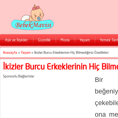
Aşk ve İlişkiler
Güzellik
Moda
Yaşam
Yemek Tarif
Anasayfa
»
Yaşam
»
İkizler Burcu Erkeklerinin Hiç Bilmediğiniz Özellikleri
İkizler Burcu Erkeklerinin Hiç Bilme
Sponsorlu Bağlantılar
Bir 
beğeniy
çekebil
ona me