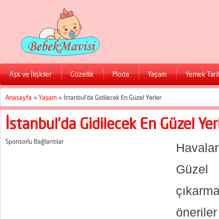
Aşk ve İlişkiler
Güzellik
Moda
Yaşam
Yemek Tarif
Anasayfa
»
Yaşam
»
İstanbul’da Gidilecek En Güzel Yerler
İstanbul’da Gidilecek En Güzel Yer
Sponsorlu Bağlantılar
Havala
Güze
çıkarma
öneril