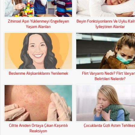
Zihinsel Aşırı Yüklenmeyi Engelleyen
Beyin Fonksiyonlarını Ve Uyku Kali
Yaşam Alanları
İyileştiren Alanlar
Beslenme Alışkanlıklarını Yenilemek
Flirt Varyantı Nedir? Flirt Varyan
Belirtileri Nelerdir?
Ciltte Aniden Ortaya Çıkan Kaşıntılı
Çocuklarda Gizli Astım Tehlikes
Reaksiyon