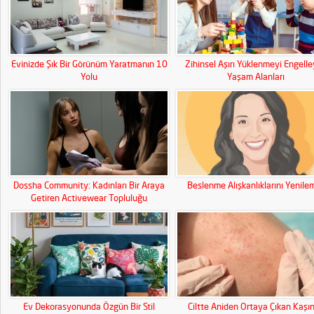
Evinizde Şık Bir Görünüm Yaratmanın 10
Zihinsel Aşırı Yüklenmeyi Engell
Yolu
Yaşam Alanları
Dossha Community: Kadınları Bir Araya
Beslenme Alışkanlıklarını Yenile
Getiren Activewear Topluluğu
Ev Dekorasyonunda Özgün Bir Stil
Ciltte Aniden Ortaya Çıkan Kaşınt