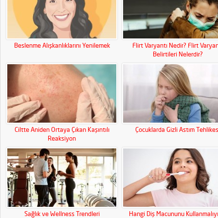
Beslenme Alışkanlıklarını Yenilemek
Flirt Varyantı Nedir? Flirt Varyan
Belirtileri Nelerdir?
Ciltte Aniden Ortaya Çıkan Kaşıntılı
Çocuklarda Gizli Astım Tehlikes
Reaksiyon
Sağlık ve Wellness Trendleri
Hangi Diş Macununu Kullanmalıy