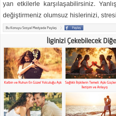
yan etkilerle karşılaşabilirsiniz. Yanlı
değiştirmeniz olumsuz hislerinizi, stresi
Bu Konuyu Sosyal Medyada Paylaş
İlginizi Çekebilecek Diğ
Kalbin ve Ruhun En Güzel Yolculuğu Aşk
Sağlıklı İlişkilerin Temeli: Aşkı Güçl
İletişim ve Anlayış