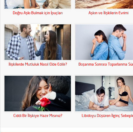
Doğru Aşkı Bulmak için İpuçları
Aşkın ve İlişkilerin Evrimi
İlişkilerde Mutluluk Nasıl Elde Edilir?
Boşanma Sonrası Toparlanma Sür
Ciddi Bir İlişkiye Hazır Mısınız?
Libidoyu Düşüren İlginç Sebepl