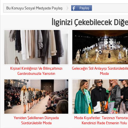
Bu Konuyu Sosyal Medyada Paylaş
İlginizi Çekebilecek Diğ
Kişisel Kimliğinizi Ve Bilinçaltınızı
Geleceğin Stil Anlayışı Sürdürülebili
Gardırobunuzla Yansıtın
Moda
Yeniden Şekillenen Dünyada
Moda Kıyafetler: Tarzınızı Yansıt
Sürdürülebilir Moda
Kendinizi İfade Etmenin Yolu