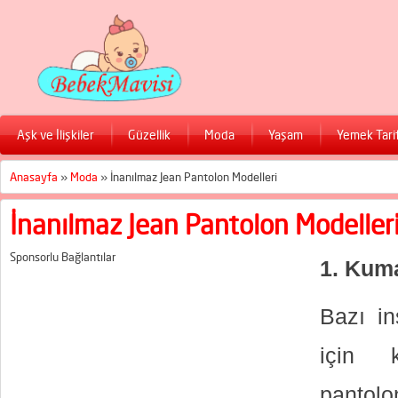
Aşk ve İlişkiler
Güzellik
Moda
Yaşam
Yemek Tarif
Anasayfa
»
Moda
»
İnanılmaz Jean Pantolon Modelleri
İnanılmaz Jean Pantolon Modeller
Sponsorlu Bağlantılar
1. Kum
Bazı in
için 
pantolo