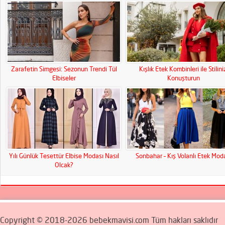
Zarafetin Simgesi: Sezonun Trendi Tül
Kışlık Etek Kombinleri ile Stilini
Elbiseler
Konuşturun
Yılı Günlük Tesettür Elbise Modası Nasıl
Sonbahar – Kış Volanlı Etek Mod
Olcak?
Copyright © 2018-2026 bebekmavisi.com Tüm hakları saklıdır