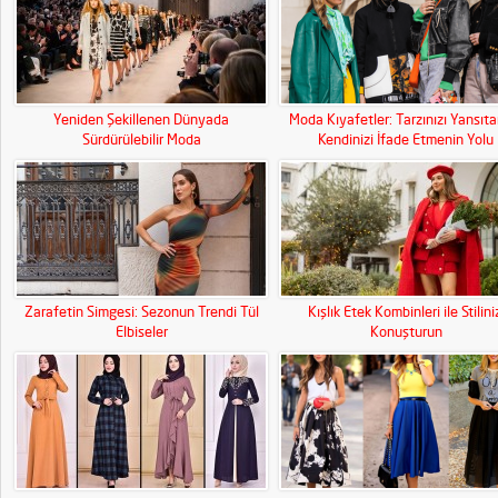
Yeniden Şekillenen Dünyada
Moda Kıyafetler: Tarzınızı Yansıt
Sürdürülebilir Moda
Kendinizi İfade Etmenin Yolu
Zarafetin Simgesi: Sezonun Trendi Tül
Kışlık Etek Kombinleri ile Stilini
Elbiseler
Konuşturun