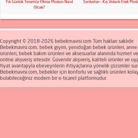
Yılı Günlük Tesettür Elbise Modası Nasıl
Sonbahar – Kış Volanlı Etek Mod
Olcak?
Copyright © 2018-2026 bebekmavisi.com Tüm hakları saklıdır
Bebekmavisi.com; bebek giyim, yenidoğan bebek ürünleri, ann
ürünleri, bebek bakım ürünleri ve aksesuarlar alanında hizmet v
online alışveriş sitesidir. Güvenilir alışveriş, kaliteli ürünler ve u
fiyat avantajıyla ebeveynlerin ihtiyaçlarına yönelik çözümler sun
Bebekmavisi.com, bebekler için konforlu ve sağlıklı ürünleri kola
bulabileceğiniz modern bir e-ticaret platformudur.