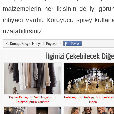
malzemelerin her ikisinin de iyi görü
ihtiyacı vardır. Koruyucu sprey kullan
uzatabilirsiniz.
Bu Konuyu Sosyal Medyada Paylaş
İlginizi Çekebilecek Diğ
Kişisel Kimliğinizi Ve Bilinçaltınızı
Geleceğin Stil Anlayışı Sürdürülebili
Gardırobunuzla Yansıtın
Moda