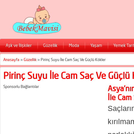
Aşk ve İlişkiler
Güzellik
Moda
Yaşam
Yemek Tarif
Anasayfa
»
Güzellik
»
Pirinç Suyu İle Cam Saç Ve Güçlü Kökler
Pirinç Suyu İle Cam Saç Ve Güçlü 
Sponsorlu Bağlantılar
Asya’nın
İle Cam
Saçları
kırılm