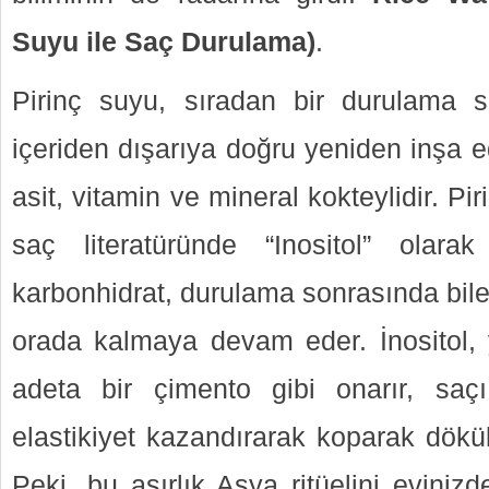
Suyu ile Saç Durulama)
.
Pirinç suyu, sıradan bir durulama su
içeriden dışarıya doğru yeniden inşa 
asit, vitamin ve mineral kokteylidir. P
saç literatüründe “Inositol” olarak
karbonhidrat, durulama sonrasında bile 
orada kalmaya devam eder. İnositol, 
adeta bir çimento gibi onarır, s
elastikiyet kazandırarak koparak dökül
Peki, bu asırlık Asya ritüelini eviniz