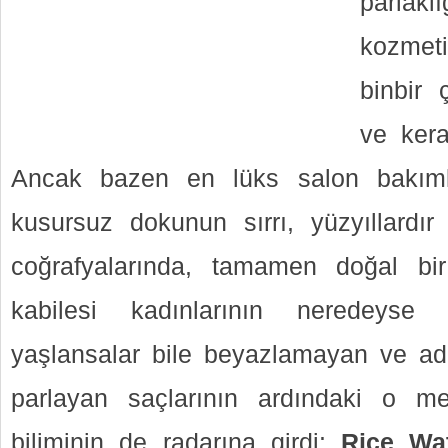
parlak
kozmet
binbir 
ve kera
Ancak bazen en lüks salon bakımla
kusursuz dokunun sırrı, yüzyıllardı
coğrafyalarında, tamamen doğal bir 
kabilesi kadınlarının neredeys
yaşlansalar bile beyazlamayan ve ad
parlayan saçlarının ardındaki o m
biliminin de radarına girdi:
Rice Wat