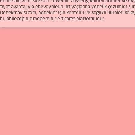
online alışveriş sitesidir. Güvenilir alışveriş, kaliteli ürünler ve u
fiyat avantajıyla ebeveynlerin ihtiyaçlarına yönelik çözümler sun
Bebekmavisi.com, bebekler için konforlu ve sağlıklı ürünleri kola
bulabileceğiniz modern bir e-ticaret platformudur.