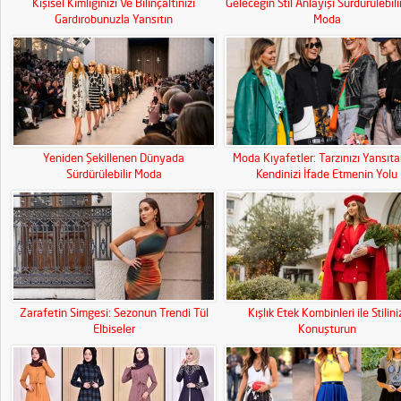
Kişisel Kimliğinizi Ve Bilinçaltınızı
Geleceğin Stil Anlayışı Sürdürülebili
Gardırobunuzla Yansıtın
Moda
Yeniden Şekillenen Dünyada
Moda Kıyafetler: Tarzınızı Yansıt
Sürdürülebilir Moda
Kendinizi İfade Etmenin Yolu
Zarafetin Simgesi: Sezonun Trendi Tül
Kışlık Etek Kombinleri ile Stilini
Elbiseler
Konuşturun