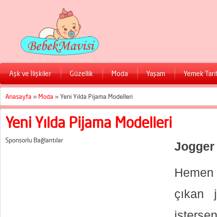
Aşk ve İlişkiler
Güzellik
Moda
Yaşam
Yemek Tarif
Anasayfa
»
Moda
»
Yeni Yılda Pijama Modelleri
Yeni Yılda Pijama Modelleri
Sponsorlu Bağlantılar
Jogger
Hemen 
çıkan j
isterse