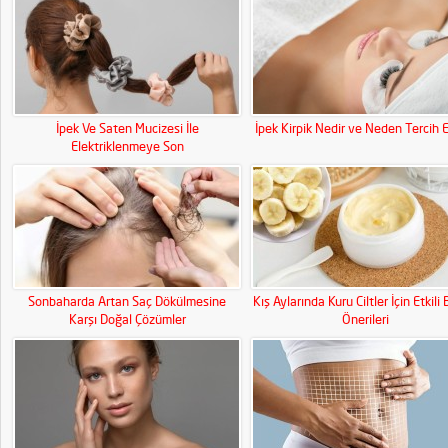
İpek Ve Saten Mucizesi İle
İpek Kirpik Nedir ve Neden Tercih E
Elektriklenmeye Son
Sonbaharda Artan Saç Dökülmesine
Kış Aylarında Kuru Ciltler İçin Etkili
Karşı Doğal Çözümler
Önerileri