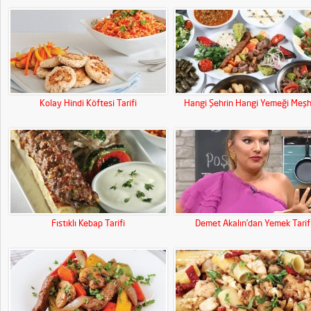
Kolay Hindi Köftesi Tarifi
Hangi Şehrin Hangi Yemeği Meşh
Fıstıklı Kebap Tarifi
Demet Akalın’dan Yemek Tarif