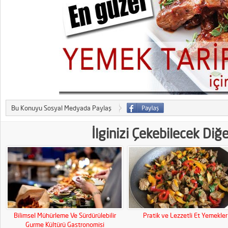
Bu Konuyu Sosyal Medyada Paylaş
İlginizi Çekebilecek Diğ
Bilimsel Mühürleme Ve Sürdürülebilir
Pratik ve Lezzetli Et Yemekler
Gurme Kültürü Gastronomisi