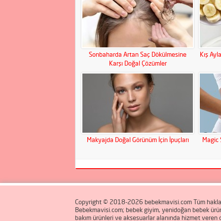
Sonbaharda Artan Saç Dökülmesine
Kış Ayla
Karşı Doğal Çözümler
Makyajda Doğal Görünüm İçin İpuçları
Magic 
Copyright © 2018-2026 bebekmavisi.com Tüm hakları
Bebekmavisi.com; bebek giyim, yenidoğan bebek ürünl
bakım ürünleri ve aksesuarlar alanında hizmet veren onl