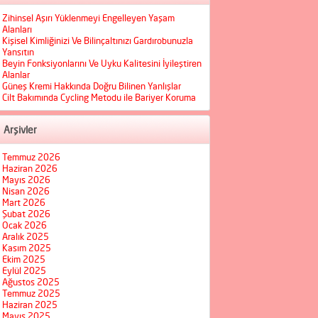
Zihinsel Aşırı Yüklenmeyi Engelleyen Yaşam
Alanları
Kişisel Kimliğinizi Ve Bilinçaltınızı Gardırobunuzla
Yansıtın
Beyin Fonksiyonlarını Ve Uyku Kalitesini İyileştiren
Alanlar
Güneş Kremi Hakkında Doğru Bilinen Yanlışlar
Cilt Bakımında Cycling Metodu ile Bariyer Koruma
Arşivler
Temmuz 2026
Haziran 2026
Mayıs 2026
Nisan 2026
Mart 2026
Şubat 2026
Ocak 2026
Aralık 2025
Kasım 2025
Ekim 2025
Eylül 2025
Ağustos 2025
Temmuz 2025
Haziran 2025
Mayıs 2025