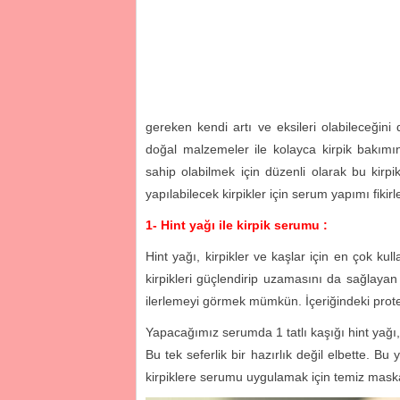
gereken kendi artı ve eksileri olabileceğ
doğal malzemeler ile kolayca kirpik bakımın
sahip olabilmek için düzenli olarak bu kirpi
yapılabilecek kirpikler için serum yapımı fiki
1- Hint yağı ile kirpik serumu :
Hint yağı, kirpikler ve kaşlar için en çok ku
kirpikleri güçlendirip uzamasını da sağlayan
ilerlemeyi görmek mümkün. İçeriğindeki protein
Yapacağımız serumda 1 tatlı kaşığı hint yağı, 
Bu tek seferlik bir hazırlık değil elbette. B
kirpiklere serumu uygulamak için temiz maskar