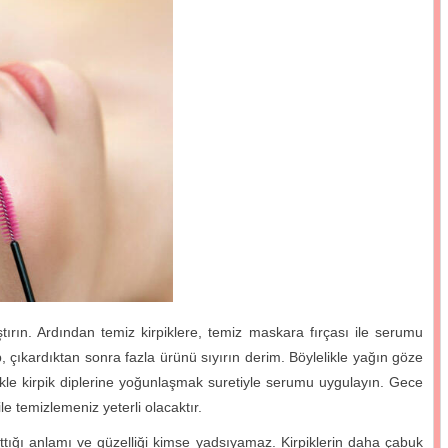
ırın. Ardından temiz kirpiklere, temiz maskara fırçası ile serumu
, çıkardıktan sonra fazla ürünü sıyırın derim. Böylelikle yağın göze
ikle kirpik diplerine yoğunlaşmak suretiyle serumu uygulayın. Gece
 temizlemeniz yeterli olacaktır.
ttığı anlamı ve güzelliği kimse yadsıyamaz. Kirpiklerin daha çabuk