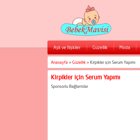
Aşk ve İlişkiler
Güzellik
Moda
Anasayfa
»
Güzellik
»
Kirpikler için Serum Yapımı
Kirpikler için Serum Yapımı
Sponsorlu Bağlantılar