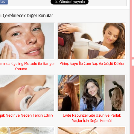
zi Çekebilecek Diğer Konular
ımında Cycling Metodu ile Bariyer
Pirinç Suyu İle Cam Saç Ve Güçlü Kökler
Koruma
rpik Nedir ve Neden Tercih Edilir?
Evde Rapunzel Gibi Uzun ve Parlak
Saçlar İçin Doğal Formül