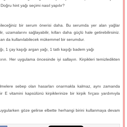
 Doğru hint yağı seçimi nasıl yapılır?
abileceğiniz bir serum önerisi daha. Bu serumda yer alan yağlar
 uzamalarını sağlayabilir, kılları daha güçlü hale getirebilirsiniz.
aman da kullanılabilecek mükemmel bir serumdur.
ğı, 1 çay kaşığı argan yağı, 1 tatlı kaşığı badem yağı
ırın. Her uygulama öncesinde iyi sallayın. Kirpikleri temizledikten
lmelere sebep olan hasarları onarmakla kalmaz, aynı zamanda
r E vitamini kapsülünü kirpiklerinize bir kirpik fırçası yardımıyla
 uygularken göze gelirse elbette herhangi birini kullanmaya devam