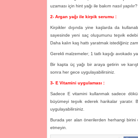
uzaması için hint yağı ile bakım nasıl yapılır?
2- Argan yağı ile kirpik serumu :
Kirpikler dışında yine kaşlarda da kullan
sayesinde yeni saç oluşumunu teşvik edebilir,
Daha kalın kaş hattı yaratmak istediğiniz z
Gerekli malzemeler; 1 tatlı kaşığı avokado ya
Bir kapta üç yağı bir araya getirin ve karışt
sonra her gece uygulayabilirsiniz.
3- E Vitamini uygulaması :
Sadece E vitamini kullanmak sadece dökü
büyümeyi teşvik ederek harikalar yaratır. Bi
uygulayabilirsiniz.
Burada yer alan önerilerden herhangi birini
etmeyin.