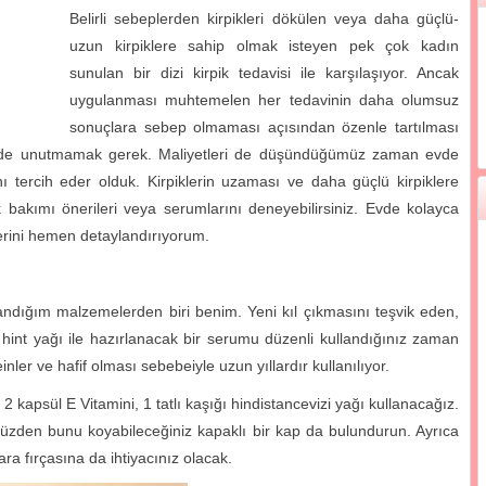
Belirli sebeplerden kirpikleri dökülen veya daha güçlü-
uzun kirpiklere sahip olmak isteyen pek çok kadın
sunulan bir dizi kirpik tedavisi ile karşılaşıyor. Ancak
uygulanması muhtemelen her tedavinin daha olumsuz
sonuçlara sebep olmaması açısından özenle tartılması
ini de unutmamak gerek. Maliyetleri de düşündüğümüz zaman evde
ı tercih eder olduk. Kirpiklerin uzaması ve daha güçlü kirpiklere
k bakımı önerileri veya serumlarını deneyebilirsiniz. Evde kolayca
rlerini hemen detaylandırıyorum.
llandığım malzemelerden biri benim. Yeni kıl çıkmasını teşvik eden,
 hint yağı ile hazırlanacak bir serumu düzenli kullandığınız zaman
ler ve hafif olması sebebeiyle uzun yıllardır kullanılıyor.
2 kapsül E Vitamini, 1 tatlı kaşığı hindistancevizi yağı kullanacağız.
u yüzden bunu koyabileceğiniz kapaklı bir kap da bulundurun. Ayrıca
a fırçasına da ihtiyacınız olacak.