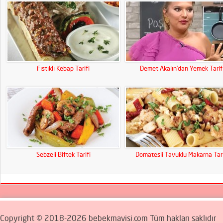
Fıstıklı Kebap Tarifi
Demet Akalın’dan Yemek Tarif
Sebzeli Biftek Tarifi
Domatesli Tavuklu Makarna Tari
Copyright © 2018-2026 bebekmavisi.com Tüm hakları saklıdır