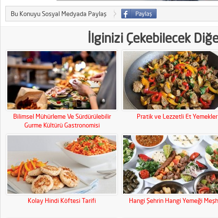
Bu Konuyu Sosyal Medyada Paylaş
İlginizi Çekebilecek Diğ
Bilimsel Mühürleme Ve Sürdürülebilir
Pratik ve Lezzetli Et Yemekler
Gurme Kültürü Gastronomisi
Kolay Hindi Köftesi Tarifi
Hangi Şehrin Hangi Yemeği Meşh