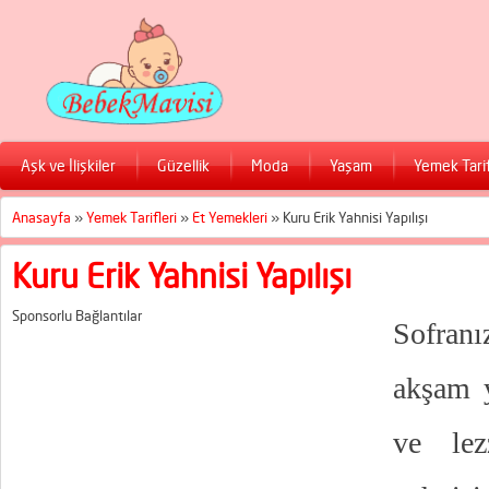
Aşk ve İlişkiler
Güzellik
Moda
Yaşam
Yemek Tarif
Anasayfa
»
Yemek Tarifleri
»
Et Yemekleri
»
Kuru Erik Yahnisi Yapılışı
Kuru Erik Yahnisi Yapılışı
Sponsorlu Bağlantılar
Sofranı
akşam y
ve lez