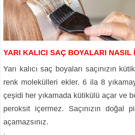
YARI KALICI SAÇ BOYALARI NASIL 
Yarı kalıcı saç boyaları saçınızın küt
renk molekülleri ekler. 6 ila 8 yıkam
çeşidi her yıkamada kütikülü açar ve b
peroksit içermez. Saçınızın doğal p
açamazsınız.