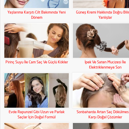
Yaşlanma Karşıtı Cilt Bakımında Yeni
Güneş Kremi Hakkında Doğru Bil
Dönem
Yanlışlar
Pirinç Suyu İle Cam Saç Ve Güçlü Kökler
İpek Ve Saten Mucizesi İle
Elektriklenmeye Son
Evde Rapunzel Gibi Uzun ve Parlak
Sonbaharda Artan Saç Dökülmes
Saçlar İçin Doğal Formül
Karşı Doğal Çözümler