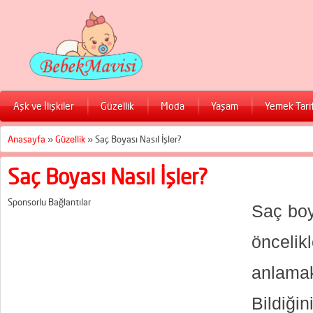
Aşk ve İlişkiler
Güzellik
Moda
Yaşam
Yemek Tarif
Anasayfa
»
Güzellik
»
Saç Boyası Nasıl İşler?
Saç Boyası Nasıl İşler?
Sponsorlu Bağlantılar
Saç boy
önceli
anlama
Bildiği