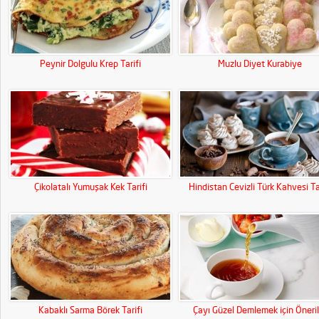
Peynir Dolgulu Krep Tarifi
Muzlu Diyet Kurabiye
Çikolatalı Yumuşak Kek Tarifi
Hindistan Cevizli Türk Kahvesi Ta
Kabaklı Sarma Börek Tarifi
Çayı Güzel Demlemek için Öneril