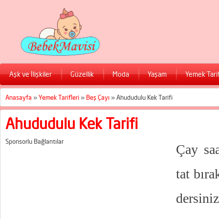
Aşk ve İlişkiler
Güzellik
Moda
Yaşam
Yemek Tarif
Anasayfa
»
Yemek Tarifleri
»
Beş Çayı
»
Ahududulu Kek Tarifi
Ahududulu Kek Tarifi
Sponsorlu Bağlantılar
Çay saa
tat bır
dersini