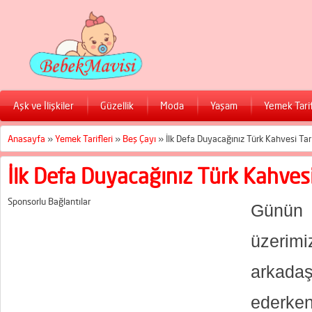
Aşk ve İlişkiler
Güzellik
Moda
Yaşam
Yemek Tarif
Anasayfa
»
Yemek Tarifleri
»
Beş Çayı
»
İlk Defa Duyacağınız Türk Kahvesi Tari
İlk Defa Duyacağınız Türk Kahvesi 
Sponsorlu Bağlantılar
Günü
üzer
arkad
ederke