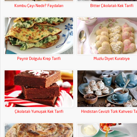
Kombu Çayı Nedir? Faydaları
Bitter Çikolatalı Kek Tarifi
Peynir Dolgulu Krep Tarifi
Muzlu Diyet Kurabiye
Çikolatalı Yumuşak Kek Tarifi
Hindistan Cevizli Türk Kahvesi Ta