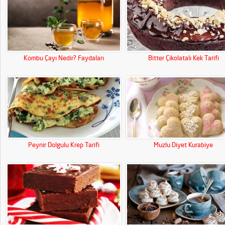
Kombu Çayı Nedir? Faydaları
Bitter Çikolatalı Kek Tarifi
Peynir Dolgulu Krep Tarifi
Muzlu Diyet Kurabiye