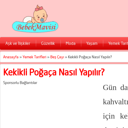
Aşk ve İlişkiler
Güzellik
Moda
Yaşam
Yemek Tarif
Anasayfa
»
Yemek Tarifleri
»
Beş Çayı
»
Kekikli Poğaça Nasıl Yapılır?
Kekikli Poğaça Nasıl Yapılır?
Sponsorlu Bağlantılar
Gün dav
kahvalt
için ke