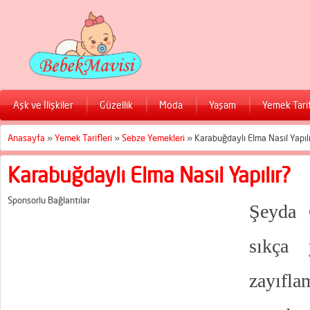
Aşk ve İlişkiler
Güzellik
Moda
Yaşam
Yemek Tarif
Anasayfa
»
Yemek Tarifleri
»
Sebze Yemekleri
»
Karabuğdaylı Elma Nasıl Yapılı
Karabuğdaylı Elma Nasıl Yapılır?
Sponsorlu Bağlantılar
Şeyda 
sıkça 
zayıfl