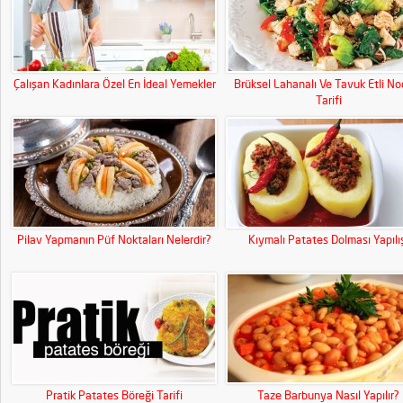
Çalışan Kadınlara Özel En İdeal Yemekler
Brüksel Lahanalı Ve Tavuk Etli No
Tarifi
Pilav Yapmanın Püf Noktaları Nelerdir?
Kıymalı Patates Dolması Yapılı
Pratik Patates Böreği Tarifi
Taze Barbunya Nasıl Yapılır?