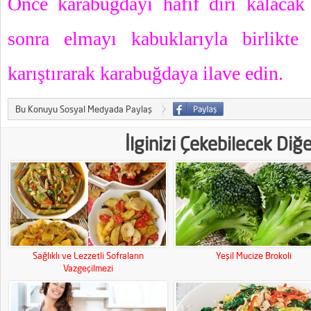
Önce karabuğdayı hafif diri kalacak
sonra elmayı kabuklarıyla birlikte 
karıştırarak karabuğdaya ilave edin.
Bu Konuyu Sosyal Medyada Paylaş
İlginizi Çekebilecek Diğ
Sağlıklı ve Lezzetli Sofraların
Yeşil Mucize Brokoli
Vazgeçilmezi