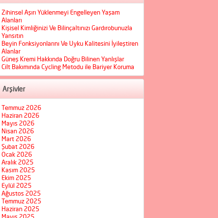
Zihinsel Aşırı Yüklenmeyi Engelleyen Yaşam
Alanları
Kişisel Kimliğinizi Ve Bilinçaltınızı Gardırobunuzla
Yansıtın
Beyin Fonksiyonlarını Ve Uyku Kalitesini İyileştiren
Alanlar
Güneş Kremi Hakkında Doğru Bilinen Yanlışlar
Cilt Bakımında Cycling Metodu ile Bariyer Koruma
Arşivler
Temmuz 2026
Haziran 2026
Mayıs 2026
Nisan 2026
Mart 2026
Şubat 2026
Ocak 2026
Aralık 2025
Kasım 2025
Ekim 2025
Eylül 2025
Ağustos 2025
Temmuz 2025
Haziran 2025
Mayıs 2025