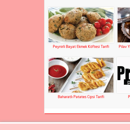
Peynirli Bayat Ekmek Köftesi Tarifi
Pilav 
Baharatlı Patates Cipsi Tarifi
P