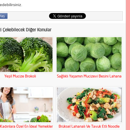
debilirsiniz.
zi Çekebilecek Diğer Konular
Yeşil Mucize Brokoli
Sağlıklı Yaşamın Mucizevi Besini Lahana
 Kadınlara Özel En İdeal Yemekler
Brüksel Lahanalı Ve Tavuk Etli Noodle