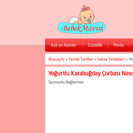
Aşk ve İlişkiler
Güzellik
Moda
Anasayfa
»
Yemek Tarifleri
»
Sebze Yemekleri
»
Yo
Yoğurtlu Karabuğday Çorbası Nasıl
Sponsorlu Bağlantılar