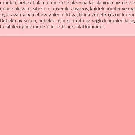
ürünleri, bebek bakım ürünleri ve aksesuarlar alanında hizmet v
online alışveriş sitesidir. Güvenilir alışveriş, kaliteli ürünler ve u
fiyat avantajıyla ebeveynlerin ihtiyaçlarına yönelik çözümler sun
Bebekmavisi.com, bebekler için konforlu ve sağlıklı ürünleri kola
bulabileceğiniz modern bir e-ticaret platformudur.