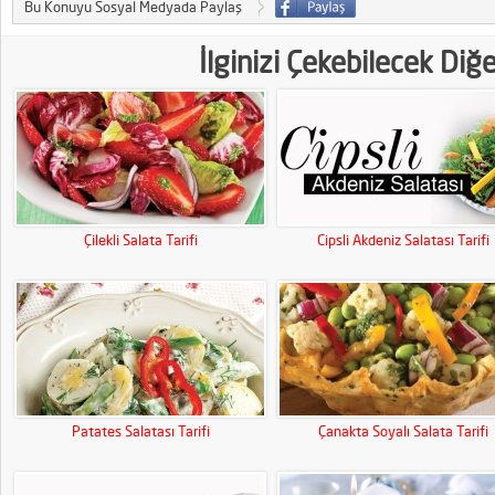
Bu Konuyu Sosyal Medyada Paylaş
İlginizi Çekebilecek Diğ
Çilekli Salata Tarifi
Cipsli Akdeniz Salatası Tarifi
Patates Salatası Tarifi
Çanakta Soyalı Salata Tarifi