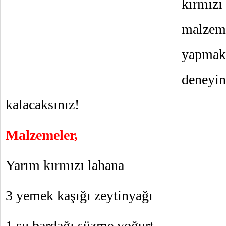
kırmız
malzem
yapmak
dene
kalacaksınız!
Malzemeler,
Yarım kırmızı lahana
3 yemek kaşığı zeytinyağı
1 su bardağı süzme yoğurt