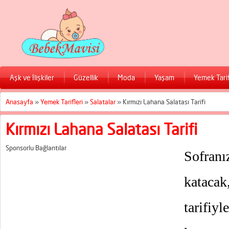
Aşk ve İlişkiler
Güzellik
Moda
Yaşam
Yemek Tarif
Anasayfa
»
Yemek Tarifleri
»
Salatalar
»
Kırmızı Lahana Salatası Tarifi
Kırmızı Lahana Salatası Tarifi
Sponsorlu Bağlantılar
Sofra
kataca
tarifiy