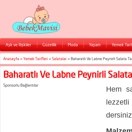
Aşk ve İlişkiler
Güzellik
Moda
Yaşam
Yemek Tarif
Anasayfa
»
Yemek Tarifleri
»
Salatalar
»
Baharatlı Ve Labne Peynirli Salata Tar
Baharatlı Ve Labne Peynirli Salata 
Sponsorlu Bağlantılar
Hem sa
lezze
dersini
Malzem