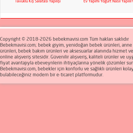
Tavuklu Kış Salatası Yapılışı
Ev Yapımı Yoğurt Nasıl Yapılır
Copyright © 2018-2026 bebekmavisi.com Tüm hakları saklıdır
Bebekmavisi.com; bebek giyim, yenidoğan bebek ürünleri, ann
ürünleri, bebek bakım ürünleri ve aksesuarlar alanında hizmet v
online alışveriş sitesidir. Güvenilir alışveriş, kaliteli ürünler ve u
fiyat avantajıyla ebeveynlerin ihtiyaçlarına yönelik çözümler sun
Bebekmavisi.com, bebekler için konforlu ve sağlıklı ürünleri kola
bulabileceğiniz modern bir e-ticaret platformudur.