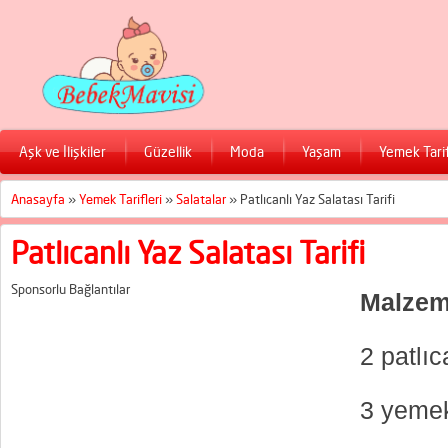
Aşk ve İlişkiler
Güzellik
Moda
Yaşam
Yemek Tarif
Anasayfa
»
Yemek Tarifleri
»
Salatalar
»
Patlıcanlı Yaz Salatası Tarifi
Patlıcanlı Yaz Salatası Tarifi
Sponsorlu Bağlantılar
Malzem
2 patlıc
3 yemek