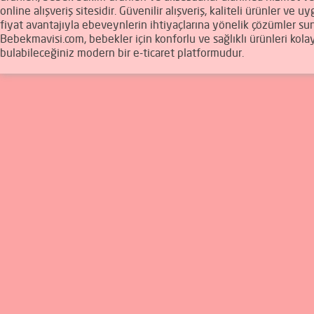
online alışveriş sitesidir. Güvenilir alışveriş, kaliteli ürünler ve u
fiyat avantajıyla ebeveynlerin ihtiyaçlarına yönelik çözümler sun
Bebekmavisi.com, bebekler için konforlu ve sağlıklı ürünleri kola
bulabileceğiniz modern bir e-ticaret platformudur.